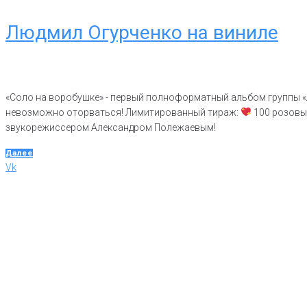
Перейти
Людмил Огурченко на виниле
к
контенту
«Соло на воробушке» - первый полноформатный альбом группы «
невозможно оторваться! Лимитированный тираж:
100 розов
звукорежиссером Александром Полежаевым!
Далее
Vk