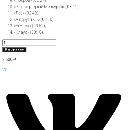
«Покров» (02:27);
«Ретроградный Меркурий» (03:11);
«Лес» (02:48);
«А вдруг ты…» (02:10);
«Уголок» (03:52);
«Клаус» (03:18).
Количество
товара
В корзину
Соло
3 500
₽
на
воробушке
Vk