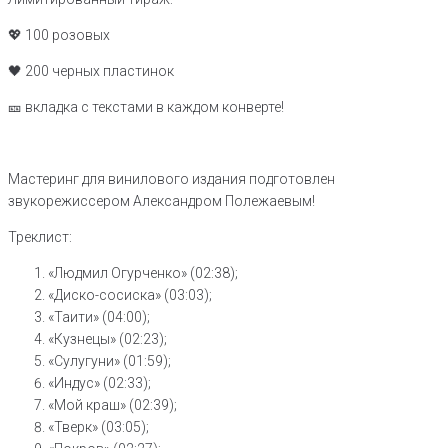
💖 100 розовых
🖤 200 черных пластинок
🎫 вкладка с текстами в каждом конверте!
Мастеринг для винилового издания подготовлен
звукорежиссером Александром Полежаевым!
Треклист:
«Людмил Огурченко» (02:38);
«Диско-сосиска» (03:03);
«Таити» (04:00);
«Кузнецы» (02:23);
«Сулугуни» (01:59);
«Индус» (02:33);
«Мой краш» (02:39);
«Тверк» (03:05);